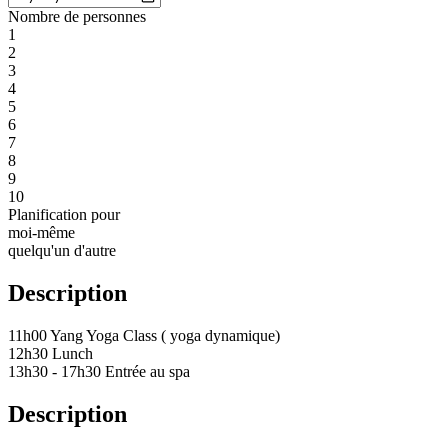
Nombre de personnes
1
2
3
4
5
6
7
8
9
10
Planification pour
moi-même
quelqu'un d'autre
Description
11h00 Yang Yoga Class ( yoga dynamique)
12h30 Lunch
13h30 - 17h30 Entrée au spa
Description